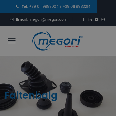
Tel:
+39 011 9983004
/
+39 011 9983214
Email:
megori@megori.com
Faltenbalg