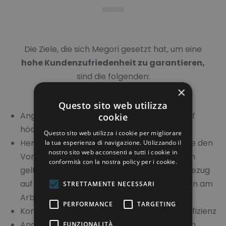
Die Ziele, die sich Megori gesetzt hat, um eine
hohe Kundenzufriedenheit zu garantieren,
sind die folgenden:
×
Questo sito web utilizza
Angebot und Erhalt eines Kundenservice auf
cookie
höchstem Niveau
Questo sito web utilizza i cookie per migliorare
Herstellung und Lieferung von Produkten, die den
la tua esperienza di navigazione. Utilizzando il
nostro sito web acconsenti a tutti i cookie in
Vorgaben der Kunden entsprechen und den
conformità con la nostra policy per i cookie.
geltenden gesetzlichen Bestimmungen in Bezug
auf Umweltschutz und Sicherheit/Prävention am
STRETTAMENTE NECESSARI
Arbeitsplatz gerecht werden
PERFORMANCE
TARGETING
Konstante Verbesserung der Produktionseffizienz
Angemessener After-Sales-Support für den
FUNZIONALITÀ