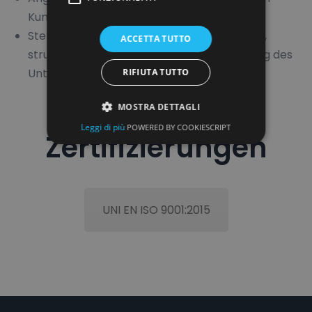
Kunden
Stetige Fokussierung auf die wirtschaftliche,
ACCETTA TUTTO
strukturelle und technologische Entwicklung des
Unternehmens
RIFIUTA TUTTO
MOSTRA DETTAGLI
Leggi di più
POWERED BY COOKIESCRIPT
Zertifizierungen
UNI EN ISO 9001:2015