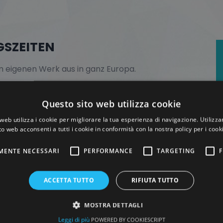
GSZEITEN
m eigenen Werk aus in ganz Europa.
egelmäßig verwendet werden, mit einer
indestlagerbestand zu halten.
Questo sito web utilizza cookie
web utilizza i cookie per migliorare la tua esperienza di navigazione. Utilizza
 des Materials, wobei die Kosten vom
to web acconsenti a tutti i cookie in conformità con la nostra policy per i cook
MENTE NECESSARI
PERFORMANCE
TARGETING
F
 unseren Kunden vereinbarten Lieferzeiten und
wusst sind, die wir mit der
ACCETTA TUTTO
RIFIUTA TUTTO
MOSTRA DETTAGLI
Leggi di più
POWERED BY COOKIESCRIPT