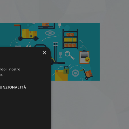
×
ndo il nostro
ie.
UNZIONALITÀ