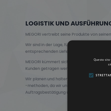
LOGISTIK UND AUSFÜHRUN
MEGORI vertreibt seine Produkte von seine
Wir sind in der Lage, für alle Artikel, die r
entsprechenden Liefervereinbarung einen M
Questo sito 
MEGORI kümmert sich direkt um den Versand
si
Kunden getragen werden.
STRETTA
Wir planen und halten uns strikt an die mit
-methoden, da wir uns der Verantwortung be
Auftragsbestätigung übernehmen.