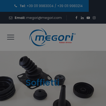
Tel:
+39 011 9983004
/
+39 011 9983214
Email:
megori@megori.com
Soffietti