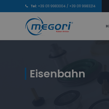
Tel:
+39 011 9983004
/
+39 011 9983214
H
Eisenbahn