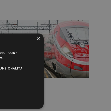
×
ndo il nostro
ie.
UNZIONALITÀ