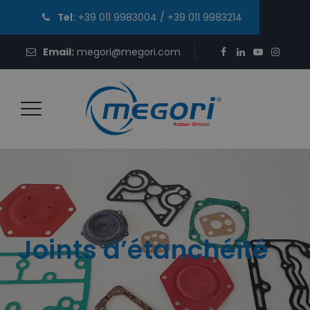
Tel:
+39 011 9983004
/
+39 011 9983214
Email:
megori@megori.com
Joints d’étanchéité