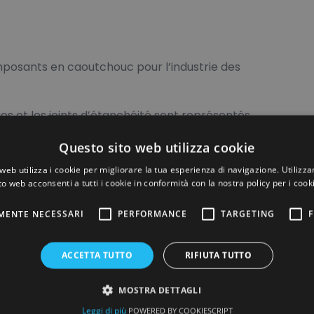
osants en caoutchouc pour l’industrie des
ques et les joints d’étanchéité sont représentés,
, FKM, SBR/NR (d’autres polymères et
Questo sito web utilizza cookie
web utilizza i cookie per migliorare la tua esperienza di navigazione. Utilizza
onnelle
to web acconsenti a tutti i cookie in conformità con la nostra policy per i cook
MENTE NECESSARI
PERFORMANCE
TARGETING
F
uc au plastique, du caoutchouc au métal ou
(caoutchouc, plastique, métal…).
ACCETTA TUTTO
RIFIUTA TUTTO
MOSTRA DETTAGLI
Leggi di più
POWERED BY COOKIESCRIPT