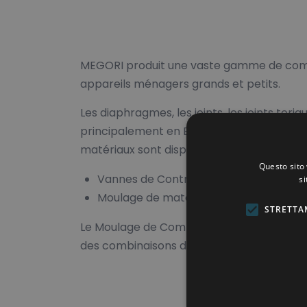
MEGORI produit une vaste gamme de comp
appareils ménagers grands et petits.
Les diaphragmes, les joints, les joints tori
principalement en EPDM, silicone, NBR, CR
matériaux sont disponibles):
Questo sito 
Vannes de Contrôle du débit unidirecti
si
Moulage de matériaux composites
STRETTA
Le Moulage de Composites va du caoutcho
des combinaisons de différents matériaux 