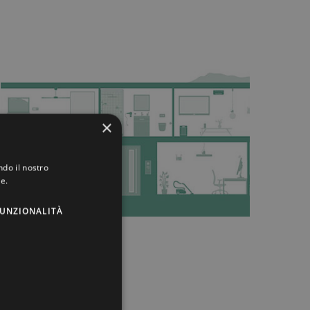
×
ndo il nostro
ie.
UNZIONALITÀ