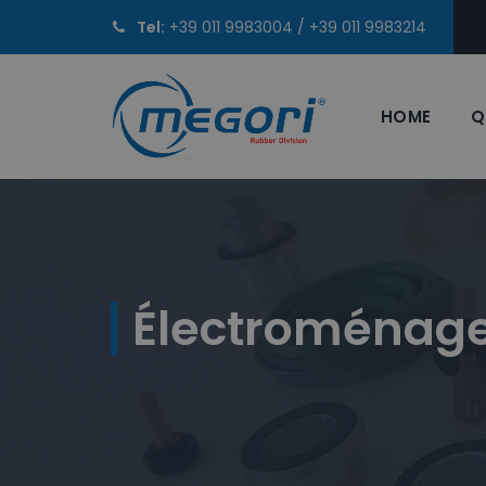
Tel:
+39 011 9983004
/
+39 011 9983214
HOME
Q
Électroménag