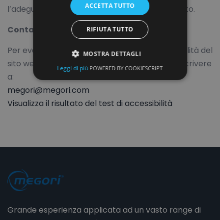
ACCETTA TUTTO
l’adeguamento sono in continuo aggiornamento.
Contatti per segnalazioni o assistenza:
RIFIUTA TUTTO
Per eventuali segnalazioni relative all’accessibilità del
MOSTRA DETTAGLI
sito web o per ricevere supporto, è possibile scrivere
Leggi di più
POWERED BY COOKIESCRIPT
a:
megori@megori.com
Visualizza il risultato del test di accessibilità
Grande esperienza applicata ad un vasto range di