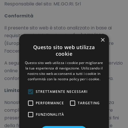
Responsabile del sito: ME.GO.RI. Srl
Conformità
Il presente sito web è stato analizzato in base ai
requisiti previsti dalla Direttiva (UE) 2019/882
×
(European Accessibility Act – EAA) per garantire
Questo sito web utilizza
l’accessibilità ai servizi digitali.
cookie
A seguito della verifica effettuata mediante il servizio
Questo sito web utilizza i cookie per migliorare
la tua esperienza di navigazione. Utilizzando il
online https://accessibe.com/, il sito risulta
nostro sito web acconsenti a tutti i cookie in
conforme agli standard richiesti dalla normativa.
conformità con la nostra policy per i cookie.
Limitazioni:
STRETTAMENTE NECESSARI
Nonostante gli sforzi per garantire un’esperienza
PERFORMANCE
TARGETING
completamente accessibile, potrebbero essere
FUNZIONALITÀ
presenti alcune limitazioni minori non rilevanti ai fini
della fruibilità generale del sito. Il monitoraggio e