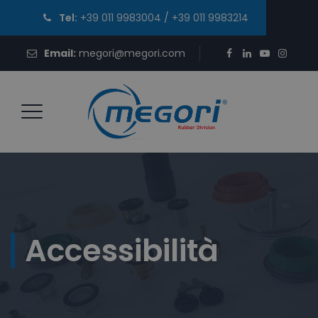
Tel:
+39 011 9983004
/
+39 011 9983214
Email:
megori@megori.com
Accessibilità